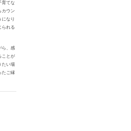
子育てな
らカウン
うになり
じられる
がら、感
ることが
きたい場
ったご縁