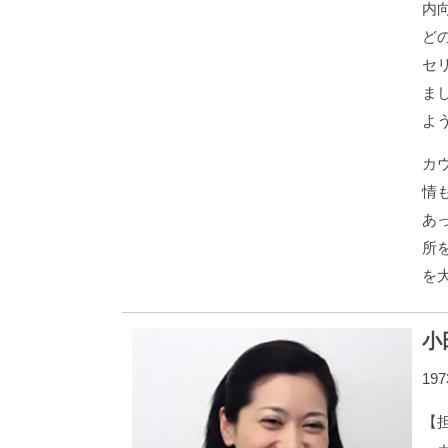
内
ど
セ
ま
よ
カ
情
あ
所
を
小
19
【