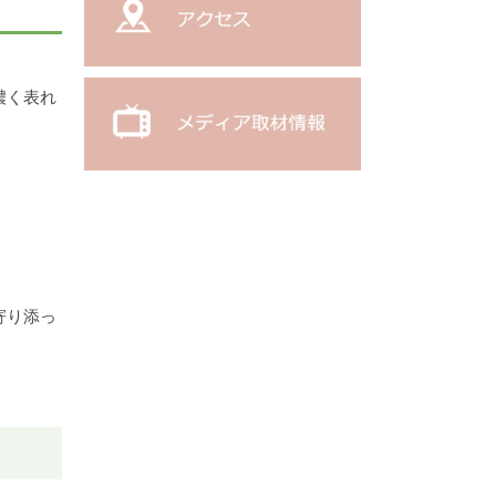
濃く表れ
寄り添っ