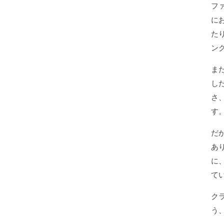
フ
に
た
ン
ま
し
さ
す
だ
あ
に
て
ク
う