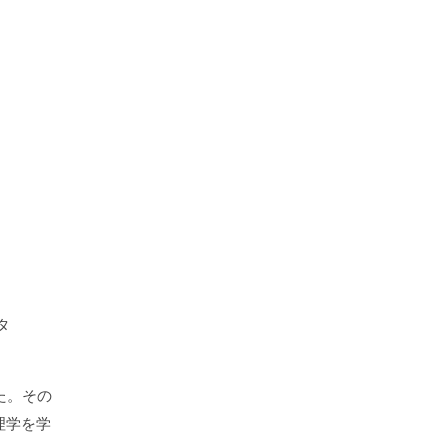
タ
た。その
理学を学