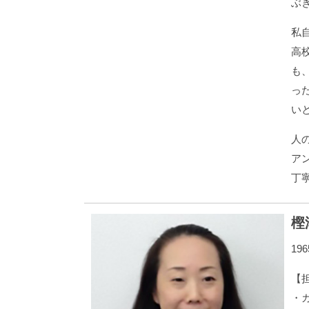
ぶ
私
高
も
っ
い
人
ア
丁
樫
19
【
・