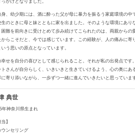
きっかけとなりました。
自身、幼少期には、酒に酔った父が母に暴力を振るう家庭環境の中
校生のときに母と妹とともに家を出ました。そのような環境にあり
、困難を前向きに受けとめて歩み続けてこられたのは、両親からの
たからこそだと、今では感じています。この経験が、人の痛みに寄
という思いの原点となっています。
の幸せを自分の喜びとして感じられること。それが私の出発点です
ントさんが自分らしく、いきいきと生きていけるよう、心の奥にあ
寧に寄り添いながら、一歩ずつ一緒に進んでいきたいと思っていま
津 典世
65年神奈川県生まれ
担当】
カウンセリング