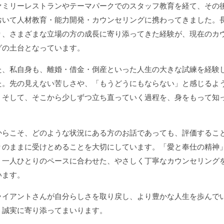
ァミリーレストランやテーマパークでのスタッフ教育を経て、その
おいて人材教育・能力開発・カウンセリングに携わってきました。
り、さまざまな立場の方の成長に寄り添ってきた経験が、現在のカ
グの土台となっています。
た、私自身も、離婚・借金・倒産といった人生の大きな試練を経験
た。先の見えない苦しさや、「もうどうにもならない」と感じるよ
、そして、そこから少しずつ立ち直っていく過程を、身をもって知
。
からこそ、どのような状況にある方のお話であっても、評価するこ
りのままに受けとめることを大切にしています。「愛と奉仕の精神
、一人ひとりのペースに合わせた、やさしく丁寧なカウンセリング
います。
ライアントさんが自分らしさを取り戻し、より豊かな人生を歩んで
、誠実に寄り添ってまいります。