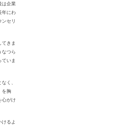
後は企業
長年にわ
ウンセリ
してきま
うなつら
っていま
となく、
」を胸
を心がけ
いけるよ