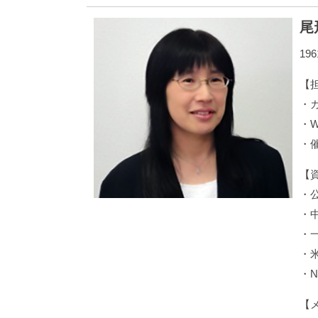
尾
19
【
・
・
・
【
・
・
・
・
・
【