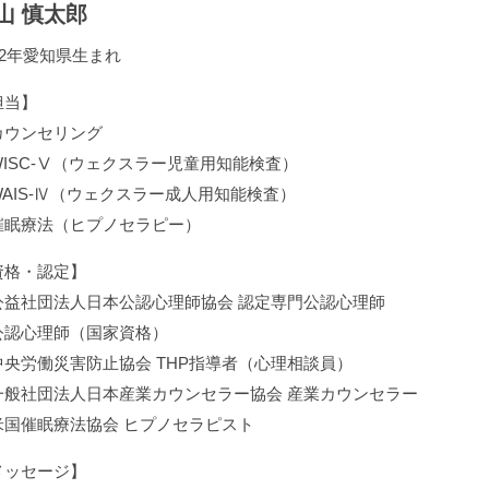
山 慎太郎
72年愛知県生まれ
担当】
カウンセリング
WISC-Ⅴ（ウェクスラー児童用知能検査）
WAIS-Ⅳ（ウェクスラー成人用知能検査）
催眠療法（ヒプノセラピー）
資格・認定】
公益社団法人日本公認心理師協会 認定専門公認心理師
公認心理師（国家資格）
中央労働災害防止協会 THP指導者（心理相談員）
一般社団法人日本産業カウンセラー協会 産業カウンセラー
米国催眠療法協会 ヒプノセラピスト
メッセージ】