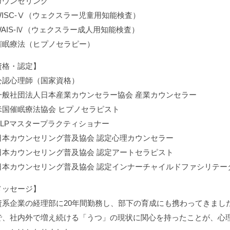
カウンセリング
WISC-Ⅴ（ウェクスラー児童用知能検査）
WAIS-Ⅳ（ウェクスラー成人用知能検査）
催眠療法（ヒプノセラピー）
資格・認定】
公認心理師（国家資格）
一般社団法人日本産業カウンセラー協会 産業カウンセラー
米国催眠療法協会 ヒプノセラピスト
NLPマスタープラクティショナー
日本カウンセリング普及協会 認定心理カウンセラー
日本カウンセリング普及協会 認定アートセラピスト
日本カウンセリング普及協会 認定インナーチャイルドファシリテー
メッセージ】
資系企業の経理部に20年間勤務し、部下の育成にも携わってきまし
で、社内外で増え続ける「うつ」の現状に関心を持ったことが、心