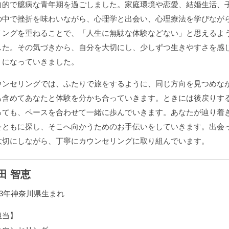
向的で臆病な青年期を過ごしました。家庭環境や恋愛、結婚生活、
の中で挫折を味わいながら、心理学と出会い、心理療法を学びなが
リングを重ねることで、「人生に無駄な体験などない」と思えるよ
した。その気づきから、自分を大切にし、少しずつ生きやすさを感
うになっていきました。
ウンセリングでは、ふたりで旅をするように、同じ方向を見つめな
も含めてあなたと体験を分かち合っていきます。ときには後戻りす
っても、ペースを合わせて一緒に歩んでいきます。あなたが辿り着
をともに探し、そこへ向かうためのお手伝いをしていきます。出会
大切にしながら、丁寧にカウンセリングに取り組んでいます。
田 智恵
73年神奈川県生まれ
担当】