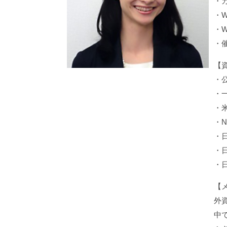
・
・
・
・
【
・
・
・
・
・
・
・
【
外
中