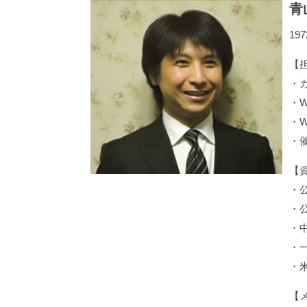
青
19
【
・
・
・
・
【
・
・
・
・
・
【