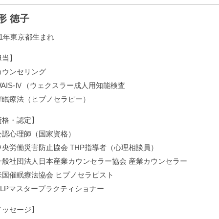
形 徳子
61年東京都生まれ
担当】
カウンセリング
WAIS-Ⅳ（ウェクスラー成人用知能検査
催眠療法（ヒプノセラピー）
資格・認定】
公認心理師（国家資格）
中央労働災害防止協会 THP指導者（心理相談員）
一般社団法人日本産業カウンセラー協会 産業カウンセラー
米国催眠療法協会 ヒプノセラピスト
NLPマスタープラクティショナー
メッセージ】