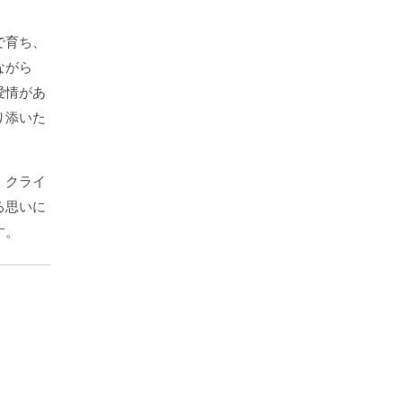
で育ち、
ながら
愛情があ
り添いた
。クライ
る思いに
す。